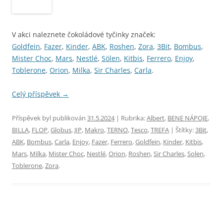
V akci naleznete čokoládové tyčinky značek:
Goldfein
,
Fazer
,
Kinder
,
ABK
,
Roshen
,
Zora
,
3Bit
,
Bombus
,
Mister Choc
,
Mars
,
Nestlé
,
Sölen
,
Kitbis
,
Ferrero
,
Enjoy
,
Toblerone
,
Orion
,
Milka
,
Sir Charles
,
Carla
.
Celý příspěvek
→
Příspěvek byl publikován
31.5.2024
| Rubrika:
Albert
,
BENE NÁPOJE
,
BILLA
,
FLOP
,
Globus
,
JIP
,
Makro
,
TERNO
,
Tesco
,
TREFA
| Štítky:
3Bit
,
ABK
,
Bombus
,
Carla
,
Enjoy
,
Fazer
,
Ferrero
,
Goldfein
,
Kinder
,
Kitbis
,
Mars
,
Milka
,
Mister Choc
,
Nestlé
,
Orion
,
Roshen
,
Sir Charles
,
Solen
,
Toblerone
,
Zora
.