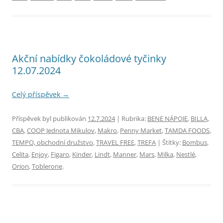
Akční nabídky čokoládové tyčinky
12.07.2024
Celý příspěvek
→
Příspěvek byl publikován
12.7.2024
| Rubrika:
BENE NÁPOJE
,
BILLA
,
CBA
,
COOP Jednota Mikulov
,
Makro
,
Penny Market
,
TAMDA FOODS
,
TEMPO, obchodní družstvo
,
TRAVEL FREE
,
TREFA
| Štítky:
Bombus
,
Celita
,
Enjoy
,
Figaro
,
Kinder
,
Lindt
,
Manner
,
Mars
,
Milka
,
Nestlé
,
Orion
,
Toblerone
.