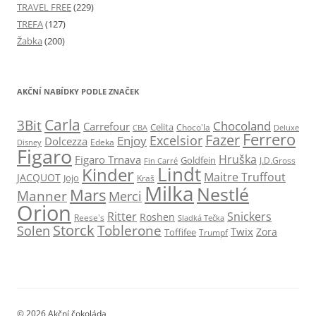
TRAVEL FREE
(229)
TREFA
(127)
Žabka
(200)
AKČNÍ NABÍDKY PODLE ZNAČEK
Carla
3Bit
Chocoland
Carrefour
Celita
Choco'la
CBA
Deluxe
Ferrero
Fazer
Excelsior
Enjoy
Dolcezza
Edeka
Disney
Figaro
Hruška
Figaro Trnava
Goldfein
J.D.Gross
Fin Carré
Lindt
Kinder
Maitre Truffout
JACQUOT
Jojo
Kraš
Milka
Nestlé
Mars
Manner
Merci
Orion
Ritter
Snickers
Roshen
Reese's
Sladká Tečka
Storck
Toblerone
Solen
Twix
Zora
Toffifee
Trumpf
© 2026 Akční čokoláda