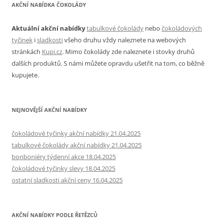
AKČNÍ NABÍDKA ČOKOLÁDY
Aktuální akční nabídky
tabulkové čokolády
nebo
čokoládových
tyčinek
i
sladkosti
všeho druhu vždy naleznete na webových
stránkách
Kupi.cz
. Mimo čokolády zde naleznete i stovky druhů
dalších produktů. S námi můžete opravdu ušetřit na tom, co běžně
kupujete.
NEJNOVĚJŠÍ AKČNÍ NABÍDKY
čokoládové tyčinky akční nabídky 21.04.2025
tabulkové čokolády akční nabídky 21.04.2025
bonboniéry týdenní akce 18.04.2025
čokoládové tyčinky slevy 18.04.2025
ostatní sladkosti akční ceny 16.04.2025
AKČNÍ NABÍDKY PODLE ŘETĚZCŮ