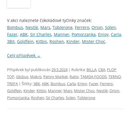
V akci naleznete čokoládové tyčinky značek:
Bombus
,
Nestlé
,
Mars
,
Toblerone
,
Ferrero
,
Orion
,
Sölen
,
Fazer
,
ABK
,
Sir Charles
,
Manner
,
Pomorzanka
,
Enjoy
,
Carla
,
3Bit
,
Goldfein
,
Kitbis
,
Roshen
,
Kinder
,
Mister Choc
.
Celý příspěvek
→
Příspěvek byl publikován
29.5.2024
| Rubrika:
BILLA
,
CBA
,
FLOP
TOP
,
Globus
,
Makro
,
Penny Market
,
Ratio
,
TAMDA FOODS
,
TERNO
,
TREFA
| Štítky:
3Bit
,
ABK
,
Bombus
,
Carla
,
Enjoy
,
Fazer
,
Ferrero
,
Goldfein
,
Kinder
,
Kitbis
,
Manner
,
Mars
,
Mister Choc
,
Nestlé
,
Orion
,
Pomorzanka
,
Roshen
,
Sir Charles
,
Solen
,
Toblerone
.