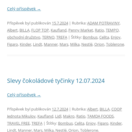
Celý příspěvek
→
Příspěvek byl publikován
15.7.2024
| Rubrika:
ADAM POTRAVINY
,
Albert
,
BILLA
,
FLOP TOP
,
Kaufland
,
Penny Market
,
Ratio
,
TEMPO,
obchodní družstvo
,
TERNO
,
TREFA
| Štítky:
Bombus
,
Celita
,
Enjoy
,
Figaro
,
Kinder
,
Lindt
,
Manner
,
Mars
,
Milka
,
Nestlé
,
Orion
,
Toblerone
.
Slevy čokoládové tyčinky 12.07.2024
Celý příspěvek
→
Příspěvek byl publikován
12.7.2024
| Rubrika:
Albert
,
BILLA
,
COOP
Jednota Mikulov
,
Kaufland
,
Lidl
,
Makro
,
Ratio
,
TAMDA FOODS
,
TRAVEL FREE
,
TREFA
| Štítky:
Bombus
,
Celita
,
Enjoy
,
Figaro
,
Kinder
,
Lindt
,
Manner
,
Mars
,
Milka
,
Nestlé
,
Orion
,
Toblerone
.