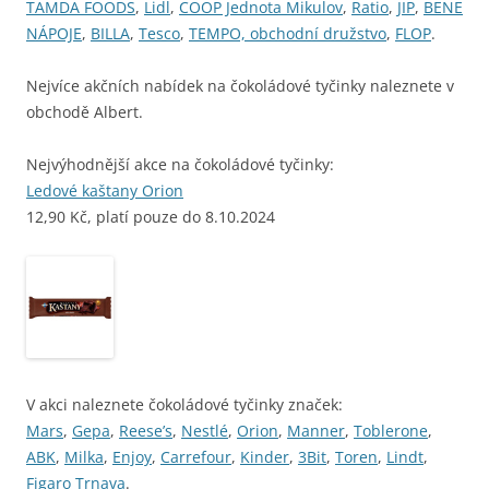
TAMDA FOODS
,
Lidl
,
COOP Jednota Mikulov
,
Ratio
,
JIP
,
BENE
NÁPOJE
,
BILLA
,
Tesco
,
TEMPO, obchodní družstvo
,
FLOP
.
Nejvíce akčních nabídek na čokoládové tyčinky naleznete v
obchodě Albert.
Nejvýhodnější akce na čokoládové tyčinky:
Ledové kaštany Orion
12,90 Kč, platí pouze do 8.10.2024
V akci naleznete čokoládové tyčinky značek:
Mars
,
Gepa
,
Reese’s
,
Nestlé
,
Orion
,
Manner
,
Toblerone
,
ABK
,
Milka
,
Enjoy
,
Carrefour
,
Kinder
,
3Bit
,
Toren
,
Lindt
,
Figaro Trnava
.