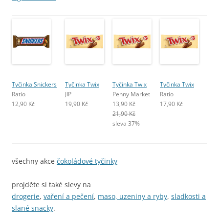
Tyčinka Snickers
Tyčinka Twix
Tyčinka Twix
Tyčinka Twix
Ratio
JIP
Penny Market
Ratio
12,90 Kč
19,90 Kč
13,90 Kč
17,90 Kč
21,90 Kč
sleva 37%
všechny akce
čokoládové tyčinky
projděte si také slevy na
drogerie
,
vaření a pečení
,
maso, uzeniny a ryby
,
sladkosti a
slané snacky
.