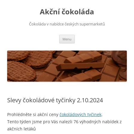
Přejít
k
Akční čokoláda
obsahu
webu
Čokoláda v nabídce českých supermarketů
Menu
Slevy čokoládové tyčinky 2.10.2024
Prohlédněte si akční ceny
čokoládových tyčinek
.
Tento týden jsme pro Vás nalezli 76 výhodných nabídek z
akčních letáků