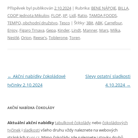
Příspěvek byl publikován
2.10.2024
| Rubrika:
BENE NÁPOJE
,
BILLA
,
COOP Jednota Mikulov
,
FLOP
,
JIP
,
Lidl
,
Ratio
,
TAMDA FOODS
,
TEMPO, obchodní družstvo
,
Tesco
| Štítky:
3Bit
,
ABK
,
Carrefour
,
Enjoy
,
Figaro Trnava
,
Gepa
,
Kinder
,
Lindt
,
Manner
,
Mars
,
Milka
,
Nestlé
,
Orion
,
Reese's
,
Toblerone
,
Toren
.
Navigace
←
Akční nabídky čokoládové
Slevy ostatní sladkosti
pro
tyčinky 2.10.2024
4.10.2024
→
příspěvky
AKČNÍ NABÍDKA ČOKOLÁDY
Aktuální akční nabídky
tabulkové čokolády
nebo
čokoládových
tyčinek
i
sladkosti
všeho druhu vždy naleznete na webových
stránkách
Kupi.cz
. Mimo čokolády zde naleznete i stovky druhů