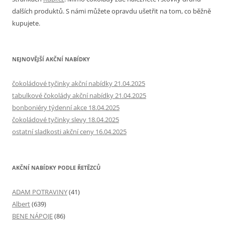
dalších produktů. S námi můžete opravdu ušetřit na tom, co běžně
kupujete.
NEJNOVĚJŠÍ AKČNÍ NABÍDKY
čokoládové tyčinky akční nabídky 21.04.2025
tabulkové čokolády akční nabídky 21.04.2025
bonboniéry týdenní akce 18.04.2025
čokoládové tyčinky slevy 18.04.2025
ostatní sladkosti akční ceny 16.04.2025
AKČNÍ NABÍDKY PODLE ŘETĚZCŮ
ADAM POTRAVINY
(41)
Albert
(639)
BENE NÁPOJE
(86)