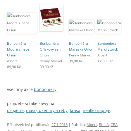
Bonboniéra
Bonboniéra
Bonboniéra
Bonboniéra
Modré z nebe
Ořískový sen
Maraska Orion
Merci Storck
Orion
Orion
Penny Market
Albert
Albert
Penny Market
39,90 Kč
179,00 Kč
89,90 Kč
39,90 Kč
všechny akce
bonboniéry
projděte si také slevy na
drogerie
,
maso, uzeniny a ryby
,
krása
,
nealko nápoje
.
Příspěvek byl publikován
27.1.2016
| Rubrika:
Albert
,
BILLA
,
CBA
,