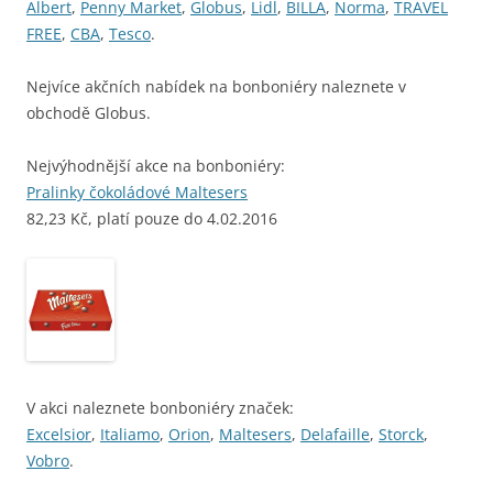
Albert
,
Penny Market
,
Globus
,
Lidl
,
BILLA
,
Norma
,
TRAVEL
FREE
,
CBA
,
Tesco
.
Nejvíce akčních nabídek na bonboniéry naleznete v
obchodě Globus.
Nejvýhodnější akce na bonboniéry:
Pralinky čokoládové Maltesers
82,23 Kč, platí pouze do 4.02.2016
V akci naleznete bonboniéry značek:
Excelsior
,
Italiamo
,
Orion
,
Maltesers
,
Delafaille
,
Storck
,
Vobro
.