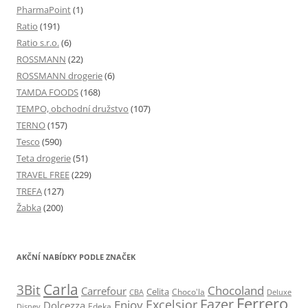
PharmaPoint
(1)
Ratio
(191)
Ratio s.r.o.
(6)
ROSSMANN
(22)
ROSSMANN drogerie
(6)
TAMDA FOODS
(168)
TEMPO, obchodní družstvo
(107)
TERNO
(157)
Tesco
(590)
Teta drogerie
(51)
TRAVEL FREE
(229)
TREFA
(127)
Žabka
(200)
AKČNÍ NABÍDKY PODLE ZNAČEK
Carla
3Bit
Chocoland
Carrefour
Celita
Choco'la
CBA
Deluxe
Ferrero
Fazer
Excelsior
Enjoy
Dolcezza
Edeka
Disney