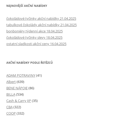
NEJNOVĚJŠÍ AKČNÍ NABÍDKY
čokoládové tyčinky akční nabídky 21.04.2025
tabulkové čokolády akční nabídky 21.04.2025
bonboniéry týdenní akce 18.04.2025
čokoládové tyčinky slevy 18.04.2025
ostatní sladkosti akční ceny 16.04.2025
AKČNÍ NABÍDKY PODLE ŘETĚZCŮ
ADAM POTRAVINY
(41)
Albert
(639)
BENE NÁPOJE
(86)
BILLA
(534)
Cash & Carry JIP
(35)
CBA
(322)
COOP
(332)