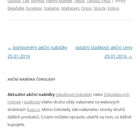
Globus
,
Lidl
,
Norma
,
Penny Market
,
Tesco
,
TRAVEL FREE
| Štítky:
Delafaille
,
Excelsior
,
Italiamo
,
Maltesers
,
Orion
,
Storck
,
Vobro
.
Navigace
←
bonboniéry akční nabídky
ostatní sladkosti akční ceny
pro
25.01.2016
29.01.2016
→
příspěvky
AKČNÍ NABÍDKA ČOKOLÁDY
Aktuální akční nabídky
tabulkové čokolády
nebo
čokoládových
tyčinek
i
sladkosti
všeho druhu vždy naleznete na webových
stránkách
Kupi.cz
. Mimo čokolády zde naleznete i stovky druhů
dalších produktů. S námi můžete opravdu ušetřit na tom, co běžně
kupujete.