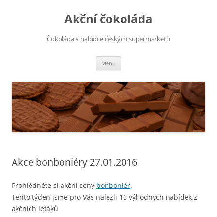
Přejít
k
Akční čokoláda
obsahu
webu
Čokoláda v nabídce českých supermarketů
Menu
Akce bonboniéry 27.01.2016
Prohlédněte si akční ceny
bonboniér
.
Tento týden jsme pro Vás nalezli 16 výhodných nabídek z
akčních letáků