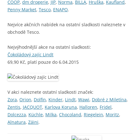
COOP
,
dm drogerie
,
JIP
,
Norma
,
BILLA
,
Hruška
,
Kaufland
,
Penny Market
,
Tesco
,
ENAPO
.
Nejvíce akčních nabídek na ostatní sladkosti naleznete v
obchodě Tesco.
Nejvýhodnější akce na ostatní sladkosti:
Čokoládový zajíc Lindt
69,90 Kč, platí pouze do 6.04.2015
V akci naleznete ostatní sladkosti značek:
Zora
,
Orion
,
Dolfin
,
Kinder
,
Lindt
,
Wawi
,
Dobré z Miletína
,
Zentis
,
JACQUOT
,
Karlova Koruna
,
Halloren
,
Fridel
,
Dolcezza
,
Küchle
,
Milka
,
Chocoland
,
Riegelein
,
Moritz
,
Alnatura
,
Záini
.