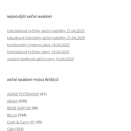
NEJNOVĚJŠÍ AKČNÍ NABÍDKY
čokoládové tyčinky akční nabídky 21.04.2025
tabulkové čokolády akční nabídky 21.04.2025
bonboniéry týdenní akce 18.04.2025
čokoládové tyčinky slevy 18.04.2025
ostatní sladkosti akční ceny 16.04.2025
AKČNÍ NABÍDKY PODLE ŘETĚZCŮ
ADAM POTRAVINY
(41)
Albert
(639)
BENE NÁPOJE
(86)
BILLA
(534)
Cash & Carry JIP
(35)
CBA
(322)