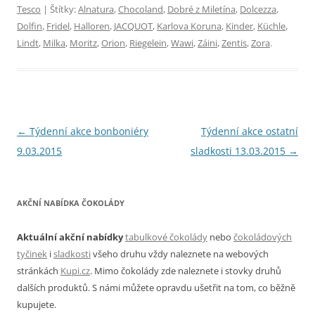
Tesco
| Štítky:
Alnatura
,
Chocoland
,
Dobré z Miletína
,
Dolcezza
,
Dolfin
,
Fridel
,
Halloren
,
JACQUOT
,
Karlova Koruna
,
Kinder
,
Küchle
,
Lindt
,
Milka
,
Moritz
,
Orion
,
Riegelein
,
Wawi
,
Záini
,
Zentis
,
Zora
.
Navigace
←
Týdenní akce bonboniéry
Týdenní akce ostatní
pro
9.03.2015
sladkosti 13.03.2015
→
příspěvky
AKČNÍ NABÍDKA ČOKOLÁDY
Aktuální akční nabídky
tabulkové čokolády
nebo
čokoládových
tyčinek
i
sladkosti
všeho druhu vždy naleznete na webových
stránkách
Kupi.cz
. Mimo čokolády zde naleznete i stovky druhů
dalších produktů. S námi můžete opravdu ušetřit na tom, co běžně
kupujete.