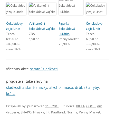
Čokoládový
Velikonoční
Figurka
Čokoládový
zajíc Lindt
čokoládové vajíčko
čokoládová
zajíc Lindt
Tesco
CBA
kuřátko
Tesco
69,90 Kč
5,90 Kč
Penny Market
69,90 Kč
109,90 Kč
23,90 Kč
109,90 Kč
sleva 36%
sleva 36%
všechny akce
ostatní sladkosti
projděte si také slevy na
sladkosti a slané snacky
,
alkohol
,
maso, drůbež a ryby
,
krása
.
Příspěvek byl publikován
11.3.2015
| Rubrika:
BILLA
,
COOP
,
dm
drogerie
,
ENAPO
,
Hruška
,
JIP
,
Kaufland
,
Norma
,
Penny Market
,