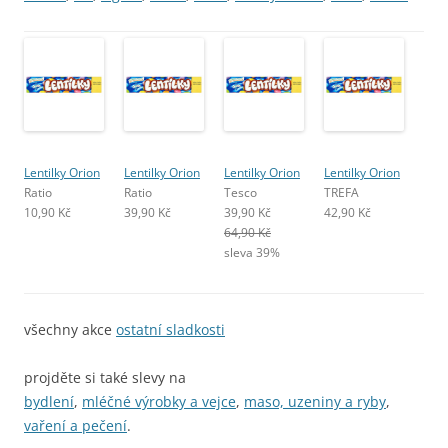
Lentilky Orion
Lentilky Orion
Lentilky Orion
Lentilky Orion
Ratio
Ratio
Tesco
TREFA
10,90 Kč
39,90 Kč
39,90 Kč
42,90 Kč
64,90 Kč
sleva 39%
všechny akce
ostatní sladkosti
projděte si také slevy na
bydlení
,
mléčné výrobky a vejce
,
maso, uzeniny a ryby
,
vaření a pečení
.