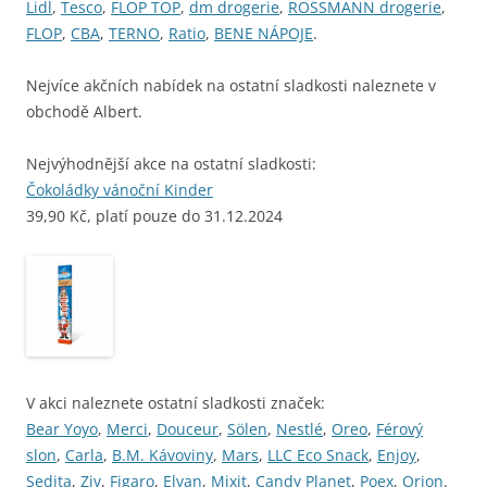
Lidl
,
Tesco
,
FLOP TOP
,
dm drogerie
,
ROSSMANN drogerie
,
FLOP
,
CBA
,
TERNO
,
Ratio
,
BENE NÁPOJE
.
Nejvíce akčních nabídek na ostatní sladkosti naleznete v
obchodě Albert.
Nejvýhodnější akce na ostatní sladkosti:
Čokoládky vánoční Kinder
39,90 Kč, platí pouze do 31.12.2024
V akci naleznete ostatní sladkosti značek:
Bear Yoyo
,
Merci
,
Douceur
,
Sölen
,
Nestlé
,
Oreo
,
Férový
slon
,
Carla
,
B.M. Kávoviny
,
Mars
,
LLC Eco Snack
,
Enjoy
,
Sedita
,
Ziv
,
Figaro
,
Elvan
,
Mixit
,
Candy Planet
,
Poex
,
Orion
.