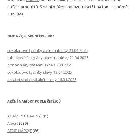
dalších produktů. S námi můžete opravdu ušetřit na tom, co běžně
kupujete.
NEJNOVĚJŠÍ AKČNÍ NABÍDKY
čokoládové tyčinky akční nabídky 21.04.2025
tabulkové čokolády akční nabídky 21.04.2025
bonboniéry týdenní akce 18.04.2025
čokoládové tyčinky slevy 18.04.2025
ostatní sladkosti akční ceny 16.04.2025
AKČNÍ NABÍDKY PODLE ŘETĚZCŮ
ADAM POTRAVINY
(41)
Albert
(639)
BENE NÁPOJE
(86)