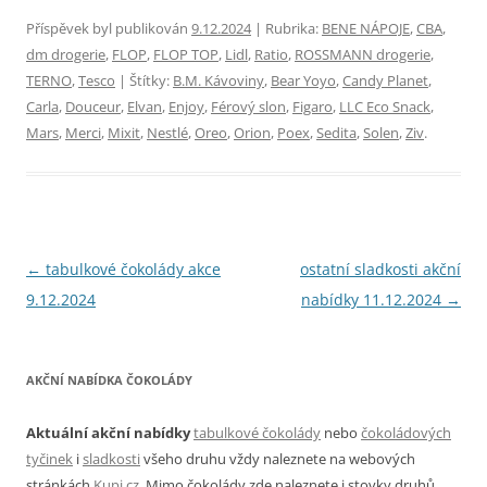
Příspěvek byl publikován
9.12.2024
| Rubrika:
BENE NÁPOJE
,
CBA
,
dm drogerie
,
FLOP
,
FLOP TOP
,
Lidl
,
Ratio
,
ROSSMANN drogerie
,
TERNO
,
Tesco
| Štítky:
B.M. Kávoviny
,
Bear Yoyo
,
Candy Planet
,
Carla
,
Douceur
,
Elvan
,
Enjoy
,
Férový slon
,
Figaro
,
LLC Eco Snack
,
Mars
,
Merci
,
Mixit
,
Nestlé
,
Oreo
,
Orion
,
Poex
,
Sedita
,
Solen
,
Ziv
.
Navigace
←
tabulkové čokolády akce
ostatní sladkosti akční
pro
9.12.2024
nabídky 11.12.2024
→
příspěvky
AKČNÍ NABÍDKA ČOKOLÁDY
Aktuální akční nabídky
tabulkové čokolády
nebo
čokoládových
tyčinek
i
sladkosti
všeho druhu vždy naleznete na webových
stránkách
Kupi.cz
. Mimo čokolády zde naleznete i stovky druhů