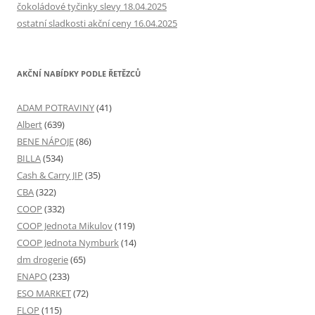
čokoládové tyčinky slevy 18.04.2025
ostatní sladkosti akční ceny 16.04.2025
AKČNÍ NABÍDKY PODLE ŘETĚZCŮ
ADAM POTRAVINY
(41)
Albert
(639)
BENE NÁPOJE
(86)
BILLA
(534)
Cash & Carry JIP
(35)
CBA
(322)
COOP
(332)
COOP Jednota Mikulov
(119)
COOP Jednota Nymburk
(14)
dm drogerie
(65)
ENAPO
(233)
ESO MARKET
(72)
FLOP
(115)