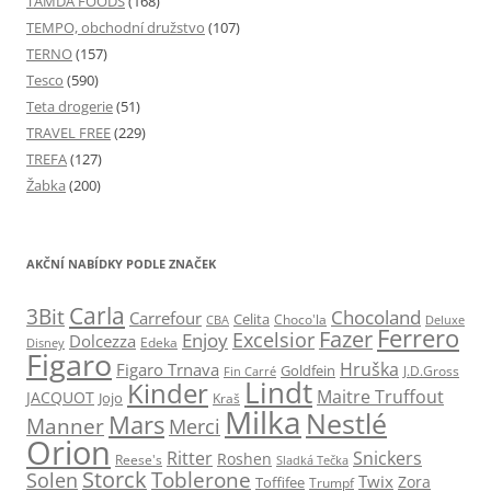
TAMDA FOODS
(168)
TEMPO, obchodní družstvo
(107)
TERNO
(157)
Tesco
(590)
Teta drogerie
(51)
TRAVEL FREE
(229)
TREFA
(127)
Žabka
(200)
AKČNÍ NABÍDKY PODLE ZNAČEK
Carla
3Bit
Chocoland
Carrefour
Celita
Choco'la
CBA
Deluxe
Ferrero
Fazer
Excelsior
Enjoy
Dolcezza
Edeka
Disney
Figaro
Hruška
Figaro Trnava
Goldfein
J.D.Gross
Fin Carré
Lindt
Kinder
Maitre Truffout
JACQUOT
Jojo
Kraš
Milka
Nestlé
Mars
Manner
Merci
Orion
Ritter
Snickers
Roshen
Reese's
Sladká Tečka
Storck
Toblerone
Solen
Twix
Zora
Toffifee
Trumpf