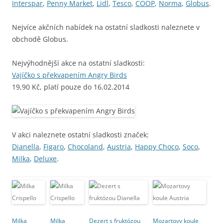
Interspar
,
Penny Market
,
Lidl
,
Tesco
,
COOP
,
Norma
,
Globus
.
Nejvíce akčních nabídek na ostatní sladkosti naleznete v
obchodě Globus.
Nejvýhodnější akce na ostatní sladkosti:
Vajíčko s překvapením Angry Birds
19,90 Kč, platí pouze do 16.02.2014
V akci naleznete ostatní sladkosti značek:
Dianella
,
Figaro
,
Chocoland
,
Austria
,
Happy Choco
,
Soco
,
Milka
,
Deluxe
.
Milka
Milka
Dezert s fruktózou
Mozartovy koule