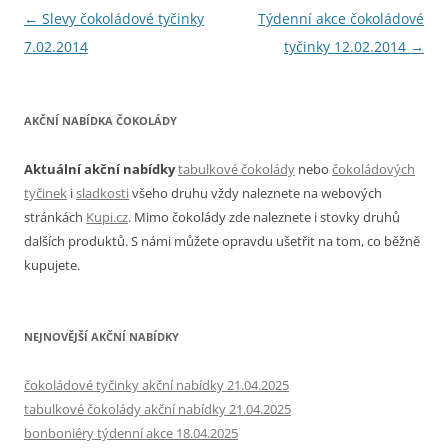
Navigace
←
Slevy čokoládové tyčinky
Týdenní akce čokoládové
pro
7.02.2014
tyčinky 12.02.2014
→
příspěvky
AKČNÍ NABÍDKA ČOKOLÁDY
Aktuální akční nabídky
tabulkové čokolády
nebo
čokoládových
tyčinek
i
sladkosti
všeho druhu vždy naleznete na webových
stránkách
Kupi.cz
. Mimo čokolády zde naleznete i stovky druhů
dalších produktů. S námi můžete opravdu ušetřit na tom, co běžně
kupujete.
NEJNOVĚJŠÍ AKČNÍ NABÍDKY
čokoládové tyčinky akční nabídky 21.04.2025
tabulkové čokolády akční nabídky 21.04.2025
bonboniéry týdenní akce 18.04.2025