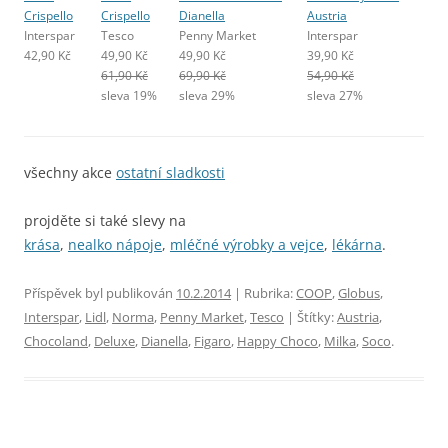
Crispello
Crispello
Dianella
Austria
Interspar
Tesco
Penny Market
Interspar
42,90 Kč
49,90 Kč
49,90 Kč
39,90 Kč
61,90 Kč
69,90 Kč
54,90 Kč
sleva 19%
sleva 29%
sleva 27%
všechny akce
ostatní sladkosti
projděte si také slevy na
krása
,
nealko nápoje
,
mléčné výrobky a vejce
,
lékárna
.
Příspěvek byl publikován
10.2.2014
| Rubrika:
COOP
,
Globus
,
Interspar
,
Lidl
,
Norma
,
Penny Market
,
Tesco
| Štítky:
Austria
,
Chocoland
,
Deluxe
,
Dianella
,
Figaro
,
Happy Choco
,
Milka
,
Soco
.