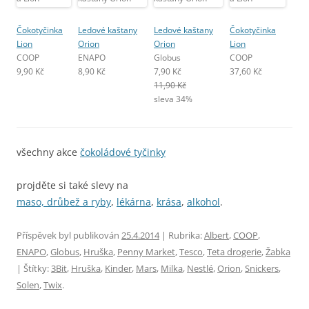
Čokotyčinka
Ledové kaštany
Ledové kaštany
Čokotyčinka
Lion
Orion
Orion
Lion
COOP
ENAPO
Globus
COOP
9,90 Kč
8,90 Kč
7,90 Kč
37,60 Kč
11,90 Kč
sleva 34%
všechny akce
čokoládové tyčinky
projděte si také slevy na
maso, drůbež a ryby
,
lékárna
,
krása
,
alkohol
.
Příspěvek byl publikován
25.4.2014
| Rubrika:
Albert
,
COOP
,
ENAPO
,
Globus
,
Hruška
,
Penny Market
,
Tesco
,
Teta drogerie
,
Žabka
| Štítky:
3Bit
,
Hruška
,
Kinder
,
Mars
,
Milka
,
Nestlé
,
Orion
,
Snickers
,
Solen
,
Twix
.