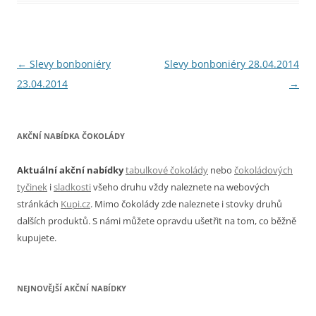
Navigace
←
Slevy bonboniéry
Slevy bonboniéry 28.04.2014
pro
23.04.2014
→
příspěvky
AKČNÍ NABÍDKA ČOKOLÁDY
Aktuální akční nabídky
tabulkové čokolády
nebo
čokoládových
tyčinek
i
sladkosti
všeho druhu vždy naleznete na webových
stránkách
Kupi.cz
. Mimo čokolády zde naleznete i stovky druhů
dalších produktů. S námi můžete opravdu ušetřit na tom, co běžně
kupujete.
NEJNOVĚJŠÍ AKČNÍ NABÍDKY