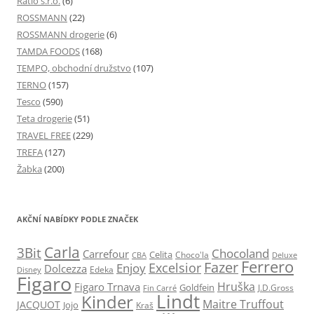
Ratio s.r.o.
(6)
ROSSMANN
(22)
ROSSMANN drogerie
(6)
TAMDA FOODS
(168)
TEMPO, obchodní družstvo
(107)
TERNO
(157)
Tesco
(590)
Teta drogerie
(51)
TRAVEL FREE
(229)
TREFA
(127)
Žabka
(200)
AKČNÍ NABÍDKY PODLE ZNAČEK
Carla
3Bit
Chocoland
Carrefour
Celita
Choco'la
CBA
Deluxe
Ferrero
Fazer
Excelsior
Enjoy
Dolcezza
Edeka
Disney
Figaro
Hruška
Figaro Trnava
Goldfein
J.D.Gross
Fin Carré
Lindt
Kinder
Maitre Truffout
JACQUOT
Jojo
Kraš