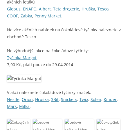
akčních letáků
Globus
,
ENAPO
,
Albert
,
Teta drogerie
,
Hruška
,
Tesco
,
COOP
,
Žabka
,
Penny Market
.
Nejvíce akčních nabídek na čokoládové tyčinky naleznete v
obchodě Tesco.
Nejvýhodnější akce na čokoládové tyčinky:
Tyčinka Margot
7,90 Kč, platí pouze do 29.04.2014
V akci naleznete čokoládové tyčinky značek:
Nestlé
,
Orion
,
Hruška
,
3Bit
,
Snickers
,
Twix
,
Solen
,
Kinder
,
Mars
,
Milka
.