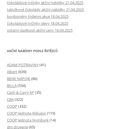
čokoládové tyčinky akční nabídky 21.04.2025
tabulkové čokolády akční nabídky 21.04.2025
bonboniéry týdenní akce 18.04.2025
čokoládové tyčinky slevy 18.04.2025
ostatní sladkosti akční ceny 16.04.2025
AKČNÍ NABÍDKY PODLE ŘETĚZCŮ
ADAM POTRAVINY
(41)
Albert
(639)
BENE NÁPOJE
(86)
BILLA
(534)
Cash & Carry JIP
(35)
CBA
(322)
COOP
(332)
COOP Jednota Mikulov
(119)
COOP Jednota Nymburk
(14)
dm drogerie
(65)