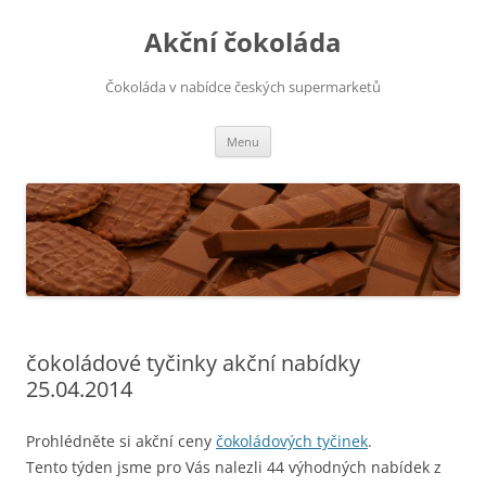
Přejít
k
Akční čokoláda
obsahu
webu
Čokoláda v nabídce českých supermarketů
Menu
čokoládové tyčinky akční nabídky
25.04.2014
Prohlédněte si akční ceny
čokoládových tyčinek
.
Tento týden jsme pro Vás nalezli 44 výhodných nabídek z