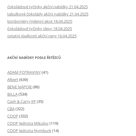
čokoládové tyčinky akční nabídky 21.04.2025
tabulkové čokolády akční nabídky 21.04.2025
bonboniéry týdenní akce 18.04.2025
čokoládové tyčinky slevy 18.04.2025
ostatní sladkosti akční ceny 16.04.2025
AKČNÍ NABÍDKY PODLE ŘETĚZCŮ
ADAM POTRAVINY
(41)
Albert
(639)
BENE NÁPOJE
(86)
BILLA
(534)
Cash & Carry JIP
(35)
CBA
(322)
COOP
(332)
COOP Jednota Mikulov
(119)
COOP Jednota Nymburk
(14)