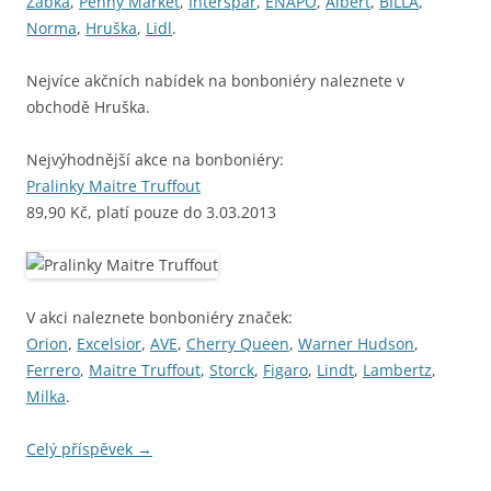
Žabka
,
Penny Market
,
Interspar
,
ENAPO
,
Albert
,
BILLA
,
Norma
,
Hruška
,
Lidl
.
Nejvíce akčních nabídek na bonboniéry naleznete v
obchodě Hruška.
Nejvýhodnější akce na bonboniéry:
Pralinky Maitre Truffout
89,90 Kč, platí pouze do 3.03.2013
V akci naleznete bonboniéry značek:
Orion
,
Excelsior
,
AVE
,
Cherry Queen
,
Warner Hudson
,
Ferrero
,
Maitre Truffout
,
Storck
,
Figaro
,
Lindt
,
Lambertz
,
Milka
.
Celý příspěvek
→