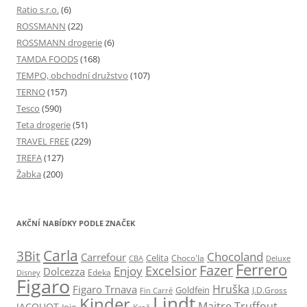
Ratio s.r.o.
(6)
ROSSMANN
(22)
ROSSMANN drogerie
(6)
TAMDA FOODS
(168)
TEMPO, obchodní družstvo
(107)
TERNO
(157)
Tesco
(590)
Teta drogerie
(51)
TRAVEL FREE
(229)
TREFA
(127)
Žabka
(200)
AKČNÍ NABÍDKY PODLE ZNAČEK
Carla
3Bit
Chocoland
Carrefour
Celita
Choco'la
CBA
Deluxe
Ferrero
Fazer
Excelsior
Enjoy
Dolcezza
Edeka
Disney
Figaro
Hruška
Figaro Trnava
Goldfein
J.D.Gross
Fin Carré
Lindt
Kinder
Maitre Truffout
JACQUOT
Jojo