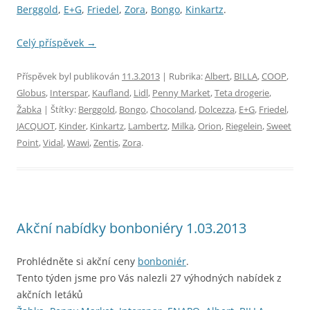
Berggold
,
E+G
,
Friedel
,
Zora
,
Bongo
,
Kinkartz
.
Celý příspěvek
→
Příspěvek byl publikován
11.3.2013
| Rubrika:
Albert
,
BILLA
,
COOP
,
Globus
,
Interspar
,
Kaufland
,
Lidl
,
Penny Market
,
Teta drogerie
,
Žabka
| Štítky:
Berggold
,
Bongo
,
Chocoland
,
Dolcezza
,
E+G
,
Friedel
,
JACQUOT
,
Kinder
,
Kinkartz
,
Lambertz
,
Milka
,
Orion
,
Riegelein
,
Sweet
Point
,
Vidal
,
Wawi
,
Zentis
,
Zora
.
Akční nabídky bonboniéry 1.03.2013
Prohlédněte si akční ceny
bonboniér
.
Tento týden jsme pro Vás nalezli 27 výhodných nabídek z
akčních letáků