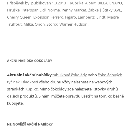
Příspěvek byl publikován
1.3.2013
| Rubrika:
Albert
,
BILLA
,
ENAPO
,
Hruška
,
Interspar
,
Lidl
,
Norma
,
Penny Market
,
Žabka
| Štítky:
AVE
,
Cherry Queen
,
Excelsior
,
Ferrero
,
Figaro
,
Lambertz
,
Lindt
,
Maitre
Truffout
,
Milka
,
Orion
,
Storck
,
Warner Hudson
.
AKČNÍ NABÍDKA ČOKOLÁDY
Aktuální akční nabídky
tabulkové čokolády
nebo
čokoládových
tyčinek
i
sladkosti
všeho druhu vždy naleznete na webových
stránkách
Kupi.cz
. Mimo čokolády zde naleznete i stovky druhů
dalších produktů. S námi můžete opravdu ušetřit na tom, co běžně
kupujete.
NEJNOVĚJŠÍ AKČNÍ NABÍDKY