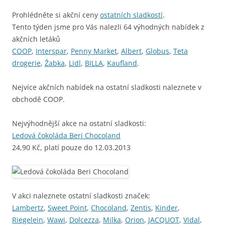
Prohlédněte si akční ceny
ostatních sladkostí
.
Tento týden jsme pro Vás nalezli 64 výhodných nabídek z
akčních letáků
COOP
,
Interspar
,
Penny Market
,
Albert
,
Globus
,
Teta
drogerie
,
Žabka
,
Lidl
,
BILLA
,
Kaufland
.
Nejvíce akčních nabídek na ostatní sladkosti naleznete v
obchodě COOP.
Nejvýhodnější akce na ostatní sladkosti:
Ledová čokoláda Beri Chocoland
24,90 Kč, platí pouze do 12.03.2013
V akci naleznete ostatní sladkosti značek:
Lambertz
,
Sweet Point
,
Chocoland
,
Zentis
,
Kinder
,
Riegelein
,
Wawi
,
Dolcezza
,
Milka
,
Orion
,
JACQUOT
,
Vidal
,