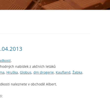
0.04.2013
adkostí
.
ýhodných nabídek z akčních letáků
ma
,
Hruška
,
Globus
,
dm drogerie
,
Kaufland
,
Žabka
.
adkosti naleznete v obchodě Albert.
i: