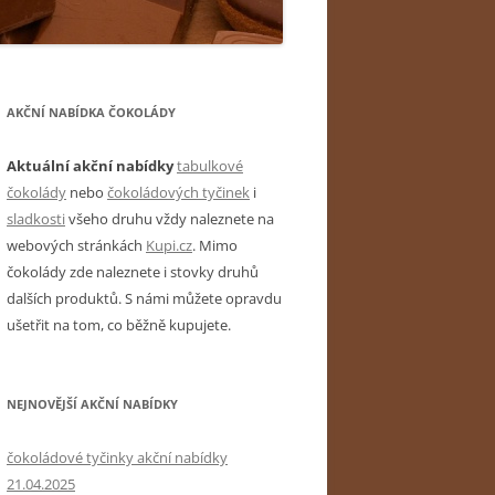
AKČNÍ NABÍDKA ČOKOLÁDY
Aktuální akční nabídky
tabulkové
čokolády
nebo
čokoládových tyčinek
i
sladkosti
všeho druhu vždy naleznete na
webových stránkách
Kupi.cz
. Mimo
čokolády zde naleznete i stovky druhů
dalších produktů. S námi můžete opravdu
ušetřit na tom, co běžně kupujete.
NEJNOVĚJŠÍ AKČNÍ NABÍDKY
čokoládové tyčinky akční nabídky
21.04.2025