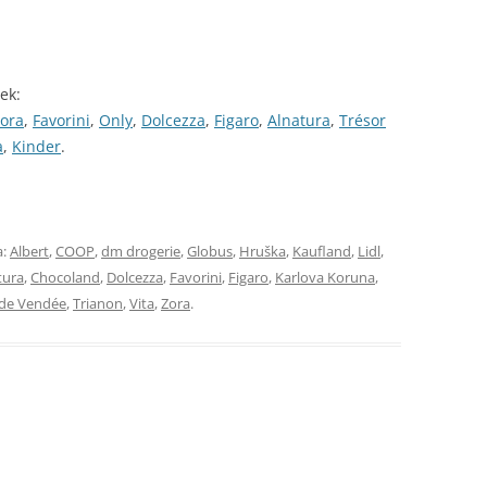
ek:
ora
,
Favorini
,
Only
,
Dolcezza
,
Figaro
,
Alnatura
,
Trésor
a
,
Kinder
.
a:
Albert
,
COOP
,
dm drogerie
,
Globus
,
Hruška
,
Kaufland
,
Lidl
,
tura
,
Chocoland
,
Dolcezza
,
Favorini
,
Figaro
,
Karlova Koruna
,
 de Vendée
,
Trianon
,
Vita
,
Zora
.