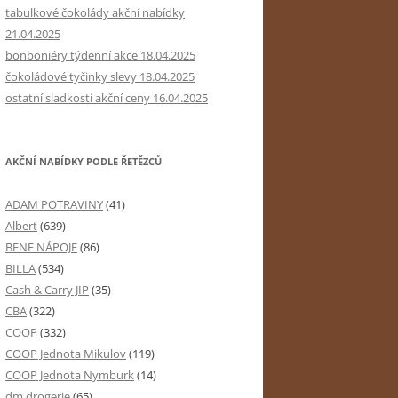
tabulkové čokolády akční nabídky
21.04.2025
bonboniéry týdenní akce 18.04.2025
čokoládové tyčinky slevy 18.04.2025
ostatní sladkosti akční ceny 16.04.2025
AKČNÍ NABÍDKY PODLE ŘETĚZCŮ
ADAM POTRAVINY
(41)
Albert
(639)
BENE NÁPOJE
(86)
BILLA
(534)
Cash & Carry JIP
(35)
CBA
(322)
COOP
(332)
COOP Jednota Mikulov
(119)
COOP Jednota Nymburk
(14)
dm drogerie
(65)