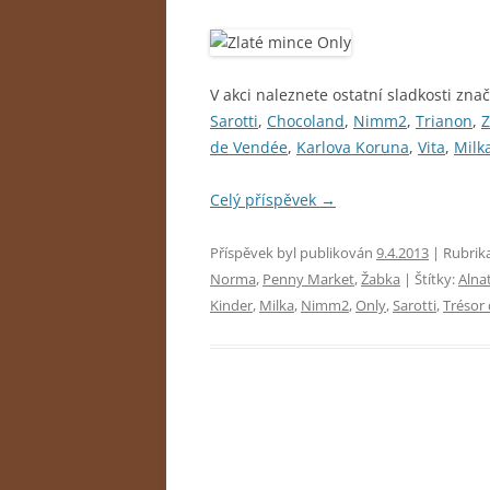
V akci naleznete ostatní sladkosti znač
Sarotti
,
Chocoland
,
Nimm2
,
Trianon
,
Z
de Vendée
,
Karlova Koruna
,
Vita
,
Milk
Celý příspěvek
→
Příspěvek byl publikován
9.4.2013
| Rubrik
Norma
,
Penny Market
,
Žabka
| Štítky:
Alna
Kinder
,
Milka
,
Nimm2
,
Only
,
Sarotti
,
Trésor