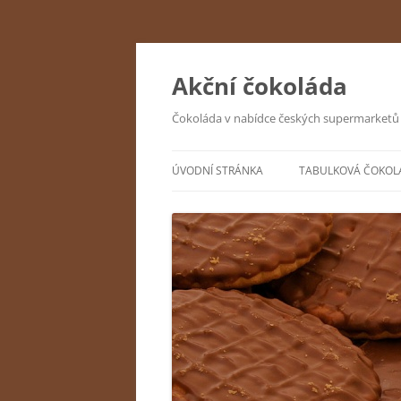
Přejít
k
obsahu
Akční čokoláda
webu
Čokoláda v nabídce českých supermarketů
ÚVODNÍ STRÁNKA
TABULKOVÁ ČOKOL