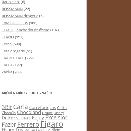
Ratio s.r.o.
(6)
ROSSMANN
(22)
ROSSMANN drogerie
(6)
TAMDA FOODS
(168)
TEMPO, obchodní družstvo
(107)
TERNO
(157)
Tesco
(590)
Teta drogerie
(51)
TRAVEL FREE
(229)
TREFA
(127)
Žabka
(200)
AKČNÍ NABÍDKY PODLE ZNAČEK
Carla
3Bit
Carrefour
Celita
CBA
Chocoland
Choco'la
Deluxe
Disney
Excelsior
Enjoy
Dolcezza
Edeka
Figaro
Ferrero
Fazer
Figaro Trnava
Goldfein
Fin Carré