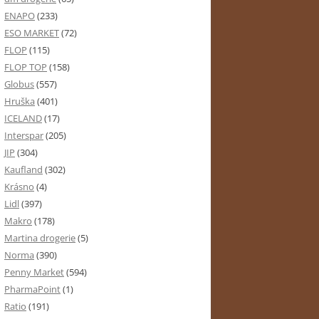
ENAPO
(233)
ESO MARKET
(72)
FLOP
(115)
FLOP TOP
(158)
Globus
(557)
Hruška
(401)
ICELAND
(17)
Interspar
(205)
JIP
(304)
Kaufland
(302)
Krásno
(4)
Lidl
(397)
Makro
(178)
Martina drogerie
(5)
Norma
(390)
Penny Market
(594)
PharmaPoint
(1)
Ratio
(191)