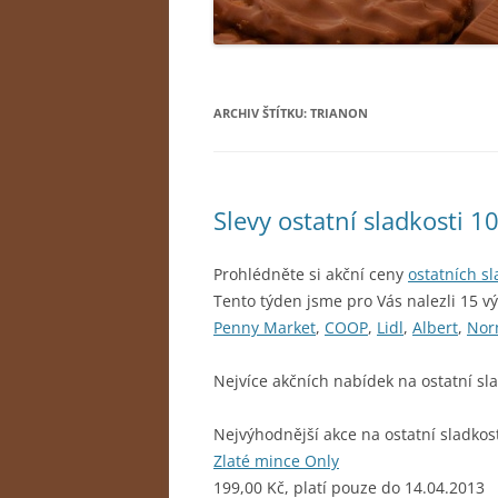
ARCHIV ŠTÍTKU:
TRIANON
Slevy ostatní sladkosti 1
Prohlédněte si akční ceny
ostatních sl
Tento týden jsme pro Vás nalezli 15 v
Penny Market
,
COOP
,
Lidl
,
Albert
,
Nor
Nejvíce akčních nabídek na ostatní sl
Nejvýhodnější akce na ostatní sladkost
Zlaté mince Only
199,00 Kč, platí pouze do 14.04.2013