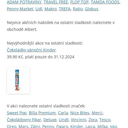
ADAM POTRAVINY
,
TRAVEL FREE
,
FLOP TOP
,
TAMDA FOODS
,
Penny Market
,
Lidl
,
Makro
,
TREFA
,
Ratio
,
Globus
.
Nejvíce akčních nabídek na ostatní sladkosti naleznete v
obchodě Albert.
Nejvýhodnější akce na ostatní sladkosti:
Čokoládky vánoční Kinder
39,90 Kč, platí pouze do 31.12.2024
V akci naleznete ostatní sladkosti značek:
Sweet Pop
,
Billa Premium
,
Carla
,
Nice Bites
,
Merci
,
Čokoládovny Fikar
,
Deluxe
,
Lindt
,
Vincinni
,
Zora
,
Tesco
,
Oreo
,
Mars
,
Záini
,
Penny
,
Figaro
,
Kinder
,
Laica
,
Milka
,
Jojo
.