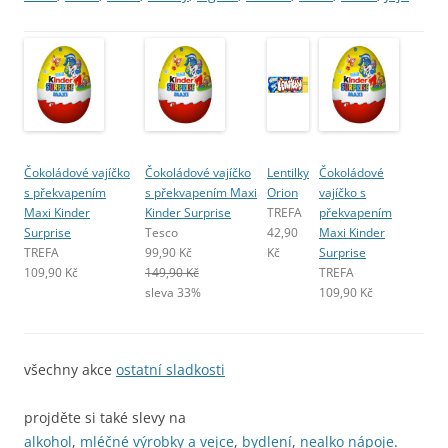
Čokoládové vajíčko
Čokoládové vajíčko
Lentilky
Čokoládové
s překvapením
s překvapením Maxi
Orion
vajíčko s
Maxi Kinder
Kinder Surprise
TREFA
překvapením
Surprise
Tesco
42,90
Maxi Kinder
TREFA
99,90 Kč
Kč
Surprise
109,90 Kč
149,90 Kč
TREFA
sleva 33%
109,90 Kč
všechny akce
ostatní sladkosti
projděte si také slevy na
alkohol
,
mléčné výrobky a vejce
,
bydlení
,
nealko nápoje
.