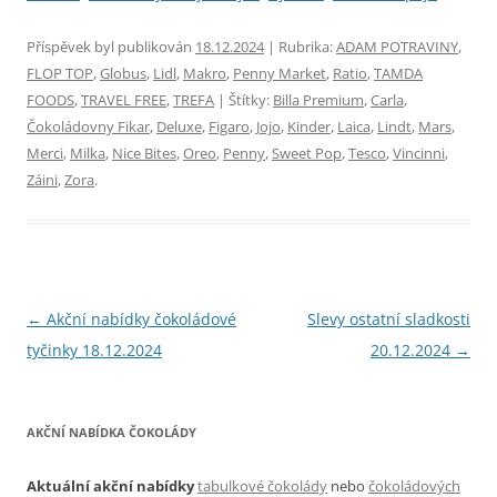
Příspěvek byl publikován
18.12.2024
| Rubrika:
ADAM POTRAVINY
,
FLOP TOP
,
Globus
,
Lidl
,
Makro
,
Penny Market
,
Ratio
,
TAMDA
FOODS
,
TRAVEL FREE
,
TREFA
| Štítky:
Billa Premium
,
Carla
,
Čokoládovny Fikar
,
Deluxe
,
Figaro
,
Jojo
,
Kinder
,
Laica
,
Lindt
,
Mars
,
Merci
,
Milka
,
Nice Bites
,
Oreo
,
Penny
,
Sweet Pop
,
Tesco
,
Vincinni
,
Záini
,
Zora
.
Navigace
←
Akční nabídky čokoládové
Slevy ostatní sladkosti
pro
tyčinky 18.12.2024
20.12.2024
→
příspěvky
AKČNÍ NABÍDKA ČOKOLÁDY
Aktuální akční nabídky
tabulkové čokolády
nebo
čokoládových