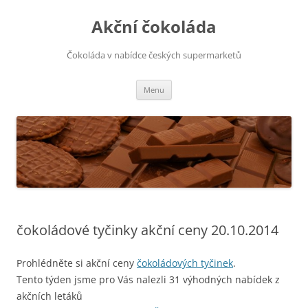
Přejít
k
Akční čokoláda
obsahu
webu
Čokoláda v nabídce českých supermarketů
Menu
čokoládové tyčinky akční ceny 20.10.2014
Prohlédněte si akční ceny
čokoládových tyčinek
.
Tento týden jsme pro Vás nalezli 31 výhodných nabídek z
akčních letáků