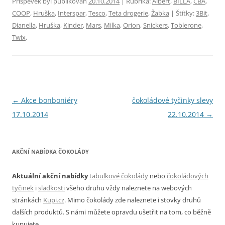
Příspěvek byl publikován
20.10.2014
| Rubrika:
Albert
,
BILLA
,
CBA
,
COOP
,
Hruška
,
Interspar
,
Tesco
,
Teta drogerie
,
Žabka
| Štítky:
3Bit
,
Dianella
,
Hruška
,
Kinder
,
Mars
,
Milka
,
Orion
,
Snickers
,
Toblerone
,
Twix
.
Navigace
←
Akce bonboniéry
čokoládové tyčinky slevy
pro
17.10.2014
22.10.2014
→
příspěvky
AKČNÍ NABÍDKA ČOKOLÁDY
Aktuální akční nabídky
tabulkové čokolády
nebo
čokoládových
tyčinek
i
sladkosti
všeho druhu vždy naleznete na webových
stránkách
Kupi.cz
. Mimo čokolády zde naleznete i stovky druhů
dalších produktů. S námi můžete opravdu ušetřit na tom, co běžně
kupujete.