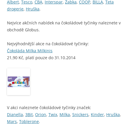
Albert
,
Tesco
,
CBA
,
Interspar
,
Žabka
,
COOP
,
BILLA
,
Teta
drogerie
,
Hruška
.
Nejvíce akčních nabídek na čokoládové tyčinky naleznete v
obchodě Globus.
Nejvýhodnější akce na čokoládové tyčinky:
Čokoláda Milka Milkinis
21,90 Kč, platí pouze do 31.10.2014
V akci naleznete čokoládové tyčinky značek:
Dianella
,
3Bit
,
Orion
,
Twix
,
Milka
,
Snickers
,
Kinder
,
Hruška
,
Mars
,
Toblerone
.