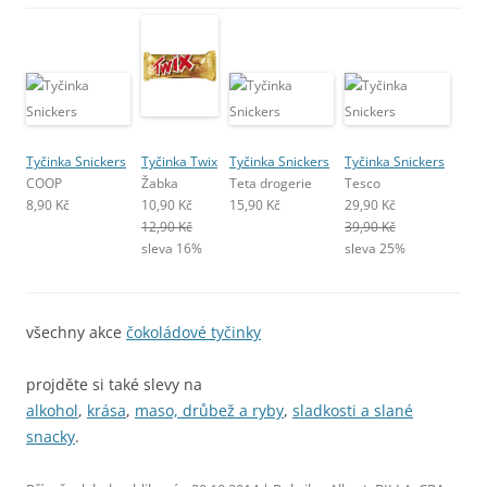
Tyčinka Snickers
Tyčinka Twix
Tyčinka Snickers
Tyčinka Snickers
COOP
Žabka
Teta drogerie
Tesco
8,90 Kč
10,90 Kč
15,90 Kč
29,90 Kč
12,90 Kč
39,90 Kč
sleva 16%
sleva 25%
všechny akce
čokoládové tyčinky
projděte si také slevy na
alkohol
,
krása
,
maso, drůbež a ryby
,
sladkosti a slané
snacky
.