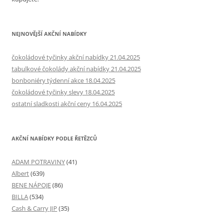
NEJNOVĚJŠÍ AKČNÍ NABÍDKY
čokoládové tyčinky akční nabídky 21.04.2025
tabulkové čokolády akční nabídky 21.04.2025
bonboniéry týdenní akce 18.04.2025
čokoládové tyčinky slevy 18.04.2025
ostatní sladkosti akční ceny 16.04.2025
AKČNÍ NABÍDKY PODLE ŘETĚZCŮ
ADAM POTRAVINY
(41)
Albert
(639)
BENE NÁPOJE
(86)
BILLA
(534)
Cash & Carry JIP
(35)