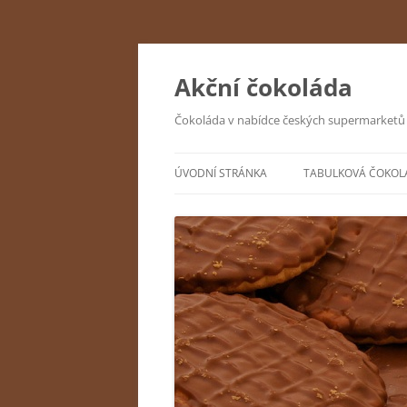
Přejít
k
obsahu
Akční čokoláda
webu
Čokoláda v nabídce českých supermarketů
ÚVODNÍ STRÁNKA
TABULKOVÁ ČOKOL