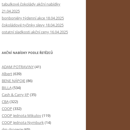
tabulkové čokolády akční nabídky
21.04.2025
bonboniéry týdenní akce 18.04.2025
čokoládové tyčinky slevy 18.04.2025
ostatní sladkosti akční ceny 16.04.2025
AKČNÍ NABÍDKY PODLE ŘETĚZCŮ
ADAM POTRAVINY
(41)
Albert
(639)
BENE NÁPOJE
(86)
BILLA
(534)
Cash & Carry JIP
(35)
CBA
(322)
COOP
(332)
COOP Jednota Mikulov
(119)
COOP Jednota Nymburk
(14)
dm drogerie
(65)