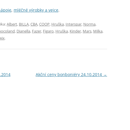
nápoje
,
mléčné výrobky a vejce
.
ika:
Albert
,
BILLA
,
CBA
,
COOP
,
Hruška
,
Interspar
,
Norma
,
hocoland
,
Dianella
,
Fazer
,
Figaro
,
Hruška
,
Kinder
,
Mars
,
Milka
,
wix
.
0.2014
Akční ceny bonboniéry 24.10.2014
→