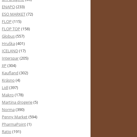
ENAPO
(233)
ESO MARKET
(72)
FLOP
(115)
FLOP TOP
(158)
Globus
(557)
Hruška
(401)
ICELAND
(17)
Interspar
(205)
JIP
(304)
Kaufland
(302)
Krásno
(4)
Lidl
(397)
Makro
(178)
Martina drogerie
(5)
Norma
(390)
Penny Market
(594)
PharmaPoint
(1)
Ratio
(191)