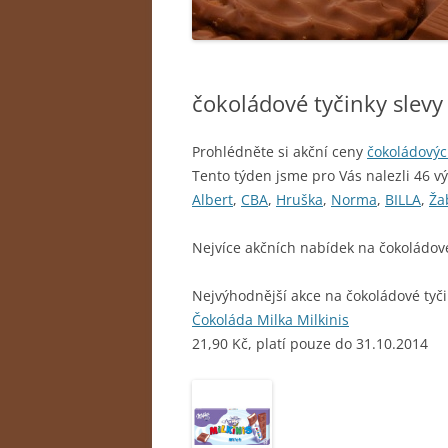
čokoládové tyčinky slevy
Prohlédněte si akční ceny
čokoládovýc
Tento týden jsme pro Vás nalezli 46 v
Albert
,
CBA
,
Hruška
,
Norma
,
BILLA
,
Ža
Nejvíce akčních nabídek na čokoládov
Nejvýhodnější akce na čokoládové tyči
Čokoláda Milka Milkinis
21,90 Kč, platí pouze do 31.10.2014