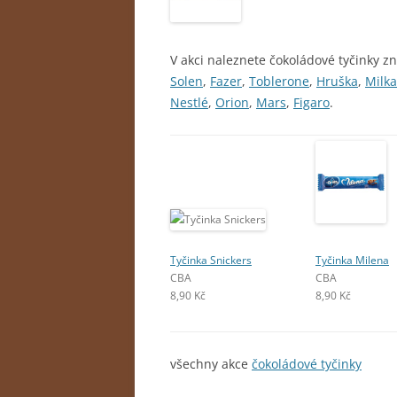
V akci naleznete čokoládové tyčinky z
Solen
,
Fazer
,
Toblerone
,
Hruška
,
Milka
Nestlé
,
Orion
,
Mars
,
Figaro
.
Tyčinka Snickers
Tyčinka Milena
CBA
CBA
8,90 Kč
8,90 Kč
všechny akce
čokoládové tyčinky