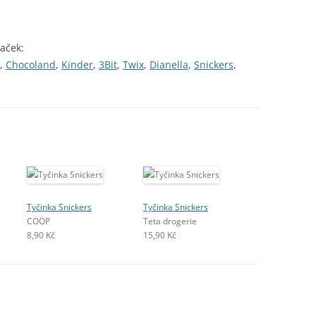
naček:
,
Chocoland
,
Kinder
,
3Bit
,
Twix
,
Dianella
,
Snickers
,
Tyčinka Snickers
Tyčinka Snickers
COOP
Teta drogerie
8,90 Kč
15,90 Kč