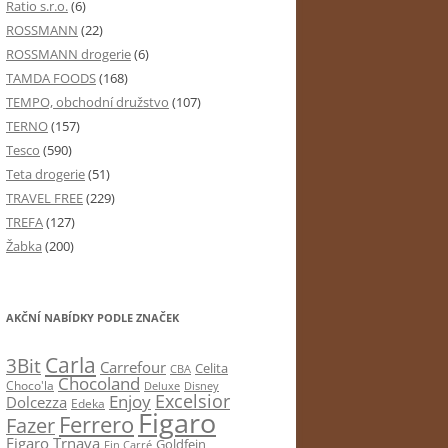
Ratio s.r.o.
(6)
ROSSMANN
(22)
ROSSMANN drogerie
(6)
TAMDA FOODS
(168)
TEMPO, obchodní družstvo
(107)
TERNO
(157)
Tesco
(590)
Teta drogerie
(51)
TRAVEL FREE
(229)
TREFA
(127)
Žabka
(200)
AKČNÍ NABÍDKY PODLE ZNAČEK
Carla
3Bit
Carrefour
Celita
CBA
Chocoland
Choco'la
Deluxe
Disney
Excelsior
Enjoy
Dolcezza
Edeka
Figaro
Ferrero
Fazer
Figaro Trnava
Goldfein
Fin Carré