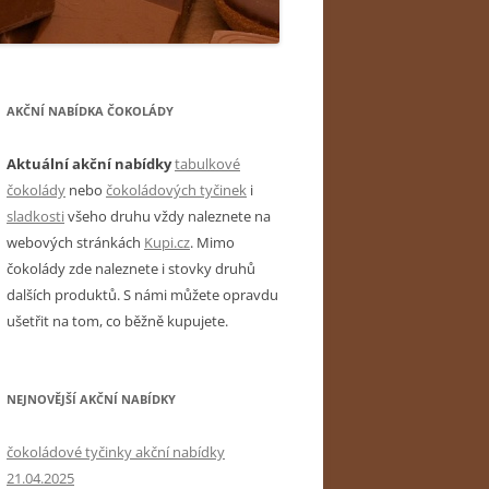
AKČNÍ NABÍDKA ČOKOLÁDY
Aktuální akční nabídky
tabulkové
čokolády
nebo
čokoládových tyčinek
i
sladkosti
všeho druhu vždy naleznete na
webových stránkách
Kupi.cz
. Mimo
čokolády zde naleznete i stovky druhů
dalších produktů. S námi můžete opravdu
ušetřit na tom, co běžně kupujete.
NEJNOVĚJŠÍ AKČNÍ NABÍDKY
čokoládové tyčinky akční nabídky
21.04.2025