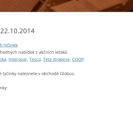
 22.10.2014
h tyčinek
.
ýhodných nabídek z akčních letáků
bka
,
Interspar
,
Tesco
,
Teta drogerie
,
COOP
.
é tyčinky naleznete v obchodě Globus.
nky: